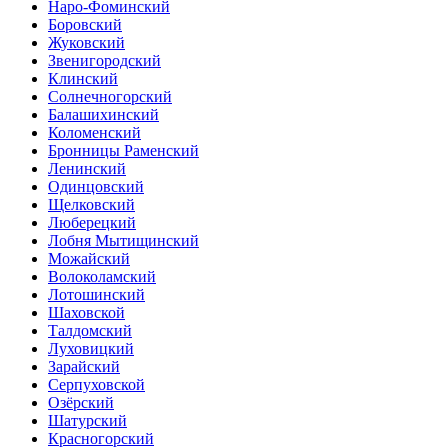
Наро-Фоминский
Боровский
Жуковский
Звенигородский
Клинский
Солнечногорский
Балашихинский
Коломенский
Бронницы Раменский
Ленинский
Одинцовский
Щелковский
Люберецкий
Лобня Мытищинский
Можайский
Волоколамский
Лотошинский
Шаховской
Талдомский
Луховицкий
Зарайский
Серпуховской
Озёрский
Шатурский
Красногорский