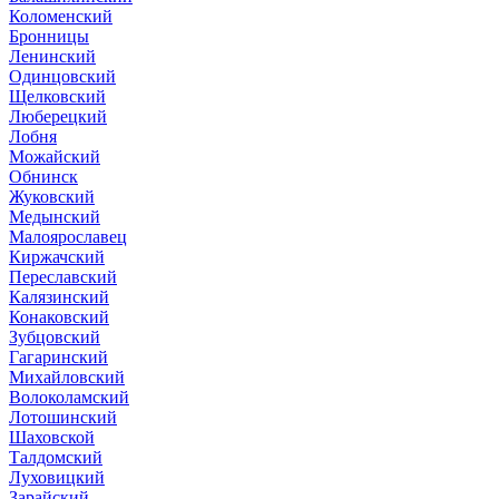
Коломенский
Бронницы
Ленинский
Одинцовский
Щелковский
Люберецкий
Лобня
Можайский
Обнинск
Жуковский
Медынский
Малоярославец
Киржачский
Переславский
Калязинский
Конаковский
Зубцовский
Гагаринский
Михайловский
Волоколамский
Лотошинский
Шаховской
Талдомский
Луховицкий
Зарайский