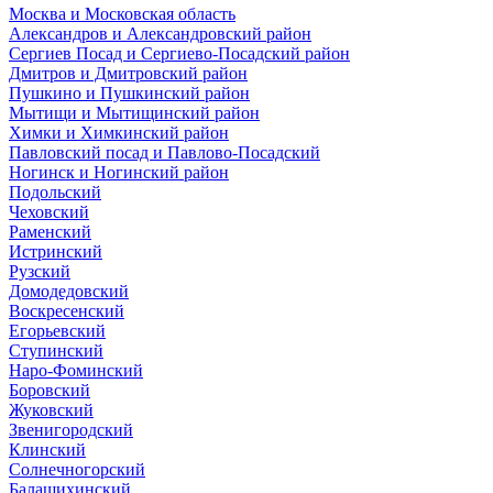
Москва и Московская область
Александров и Александровский район
Сергиев Посад и Сергиево-Посадский район
Дмитров и Дмитровский район
Пушкино и Пушкинский район
Мытищи и Мытищинский район
Химки и Химкинский район
Павловский посад и Павлово-Посадский
Ногинск и Ногинский район
Подольский
Чеховский
Раменский
Истринский
Рузский
Домодедовский
Воскресенский
Егорьевский
Ступинский
Наро-Фоминский
Боровский
Жуковский
Звенигородский
Клинский
Солнечногорский
Балашихинский